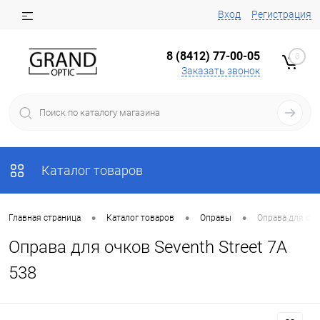
Вход
Регистрация
8 (8412) 77-00-05
0
Заказать звонок
Каталог товаров
•
•
•
Главная страница
Каталог товаров
Оправы
Оправа для очк
Оправа для очков Seventh Street 7A
538