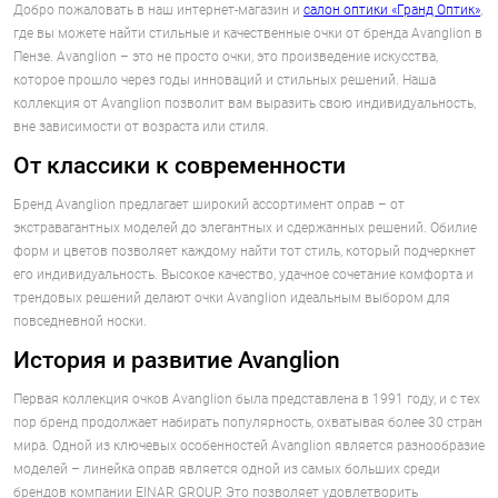
Добро пожаловать в наш интернет-магазин и
салон оптики «Гранд Оптик»
,
где вы можете найти стильные и качественные очки от бренда Avanglion в
Пензе. Avanglion – это не просто очки, это произведение искусства,
которое прошло через годы инноваций и стильных решений. Наша
коллекция от Avanglion позволит вам выразить свою индивидуальность,
вне зависимости от возраста или стиля.
От классики к современности
Бренд Avanglion предлагает широкий ассортимент оправ – от
экстравагантных моделей до элегантных и сдержанных решений. Обилие
форм и цветов позволяет каждому найти тот стиль, который подчеркнет
его индивидуальность. Высокое качество, удачное сочетание комфорта и
трендовых решений делают очки Avanglion идеальным выбором для
повседневной носки.
История и развитие Avanglion
Первая коллекция очков Avanglion была представлена в 1991 году, и с тех
пор бренд продолжает набирать популярность, охватывая более 30 стран
мира. Одной из ключевых особенностей Avanglion является разнообразие
моделей – линейка оправ является одной из самых больших среди
брендов компании EINAR GROUP. Это позволяет удовлетворить