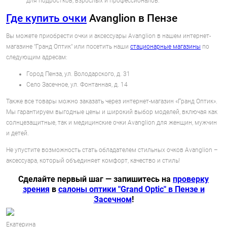
для подростков, взрослых и профессионалов.
Где купить очки
Avanglion в Пензе
Вы можете приобрести очки и аксессуары Avanglion в нашем интернет-
магазине "Гранд Оптик" или посетить наши
стационарные магазины
по
следующим адресам:
Город Пенза, ул. Володарского, д. 31
Село Засечное, ул. Фонтанная, д. 14
Также все товары можно заказать через интернет-магазин «Гранд Оптик».
Мы гарантируем выгодные цены и широкий выбор моделей, включая как
солнцезащитные, так и медицинские очки Avanglion для женщин, мужчин
и детей.
Не упустите возможность стать обладателем стильных очков Avanglion –
аксессуара, который объединяет комфорт, качество и стиль!
Сделайте первый шаг — запишитесь на
проверку
зрения
в
салоны оптики "Grand Optic" в Пензе и
Засечном
!
Екатерина