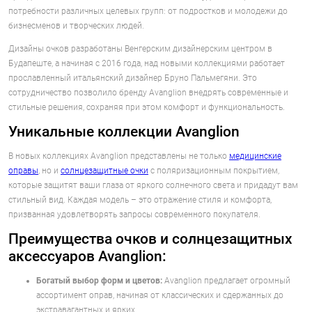
потребности различных целевых групп: от подростков и молодежи до
бизнесменов и творческих людей.
Дизайны очков разработаны Венгерским дизайнерским центром в
Будапеште, а начиная с 2016 года, над новыми коллекциями работает
прославленный итальянский дизайнер Бруно Пальмегяни. Это
сотрудничество позволило бренду Avanglion внедрять современные и
стильные решения, сохраняя при этом комфорт и функциональность.
Уникальные коллекции Avanglion
В новых коллекциях Avanglion представлены не только
медицинские
оправы
, но и
солнцезащитные очки
с поляризационным покрытием,
которые защитят ваши глаза от яркого солнечного света и придадут вам
стильный вид. Каждая модель – это отражение стиля и комфорта,
призванная удовлетворять запросы современного покупателя.
Преимущества очков и солнцезащитных
аксессуаров Avanglion:
Богатый выбор форм и цветов:
Avanglion предлагает огромный
ассортимент оправ, начиная от классических и сдержанных до
экстравагантных и ярких.